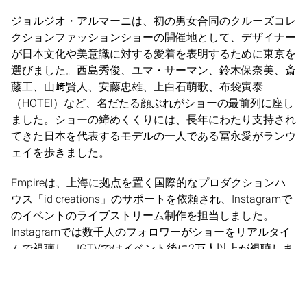
ジョルジオ・アルマーニは、初の男女合同のクルーズコレ
クションファッションショーの開催地として、デザイナー
が日本文化や美意識に対する愛着を表明するために東京を
選びました。西島秀俊、ユマ・サーマン、鈴木保奈美、斎
藤工、山﨑賢人、安藤忠雄、上白石萌歌、布袋寅泰
（HOTEI）など、名だたる顔ぶれがショーの最前列に座し
ました。ショーの締めくくりには、長年にわたり支持され
てきた日本を代表するモデルの一人である冨永愛がランウ
ェイを歩きました。
Empireは、上海に拠点を置く国際的なプロダクションハ
ウス「id creations」のサポートを依頼され、Instagramで
のイベントのライブストリーム制作を担当しました。
Instagramでは数千人のフォロワーがショーをリアルタイ
ムで視聴し、IGTVではイベント後に2万人以上が視聴しま
した。