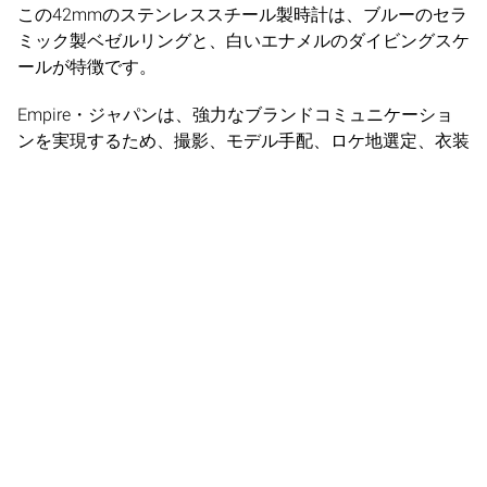
この42mmのステンレススチール製時計は、ブルーのセラ
ミック製ベゼルリングと、白いエナメルのダイビングスケ
ールが特徴です。
Empire・ジャパンは、強力なブランドコミュニケーショ
ンを実現するため、撮影、モデル手配、ロケ地選定、衣装
スタイリングなど、すべての制作面を担当しました。
OMEGAのInstagramはこちらからご覧いただけます：
https://www.instagram.com/p/CRgkxCVtbbo/?
utm_source=ig_web_copy_link
https://www.instagram.com/p/CRbZdiCNzLZ/?
utm_source=ig_web_copy_link
https://www.instagram.com/p/CRWhnQUgDzh/?
utm_source=ig_web_copy_link